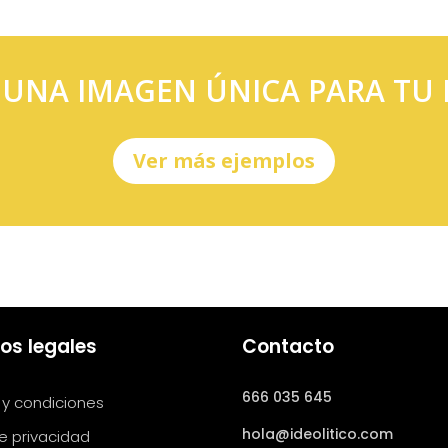
 UNA IMAGEN ÚNICA PARA TU
Ver más ejemplos
os legales
Contacto
666 035 645
 y condiciones
hola@ideolitico.com
de privacidad