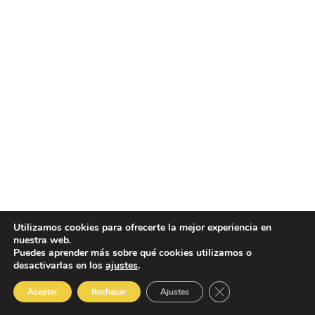
Utilizamos cookies para ofrecerte la mejor experiencia en
nuestra web.
Puedes aprender más sobre qué cookies utilizamos o
desactivarlas en los
ajustes
.
📣 ¿En qué te ayudamos?🚀
Close GDPR Cookie B
Aceptar
Rechazar
Ajustes