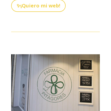
✨¡Quiero mi web!