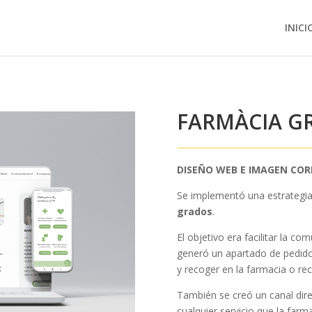
INICI
FARMÀCIA G
DISEÑO WEB E IMAGEN CO
Se implementó una estrategi
grados
.
El objetivo era facilitar la c
generó un apartado de pedido
y recoger en la farmacia o reci
También se creó un canal dire
cualquier servicio que la farm