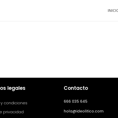
INICI
os legales
Contacto
666 035 645
 y condiciones
hola@ideolitico.com
de privacidad