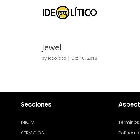
Jewel
by
Ideolitico
|
Oct 10, 2018
Secciones
Aspect
INICIO
Términos
SERVICIOS
Política 